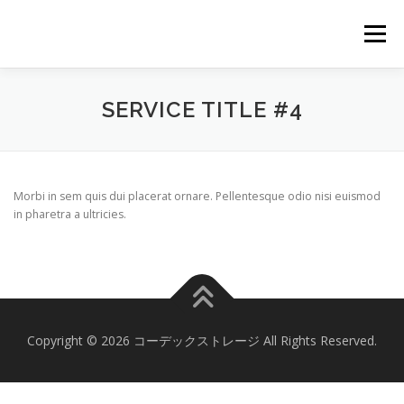
コ
ン
メニュー
テ
ン
ツ
へ
トップページ
べんりでわかりやすい操作性
SERVICE TITLE #4
ス
キ
ッ
プ
あんしん 強固な情報セキュリティ
主な提供機能
Morbi in sem quis dui placerat ornare. Pellentesque odio nisi euismod
in pharetra a ultricies.
料金プラン
ダウンロード
Copyright © 2026 コーデックストレージ All Rights Reserved.