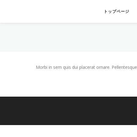
コ
ン
トップページ
テ
ン
ツ
へ
ス
キ
ッ
プ
Morbi in sem quis dui placerat ornare. Pellentesque 